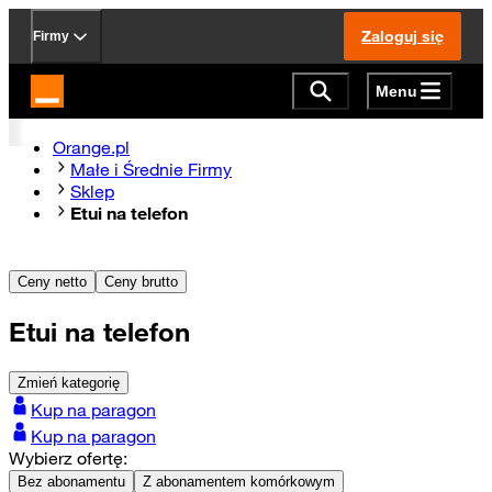
Zaloguj się
Firmy
Menu
Strona główna Orange.pl
Orange.pl
Małe i Średnie Firmy
Sklep
Etui na telefon
Ceny netto
Ceny brutto
Etui na telefon
Zmień kategorię
Kup na paragon
Kup na paragon
Wybierz ofertę:
Bez abonamentu
Z abonamentem komórkowym