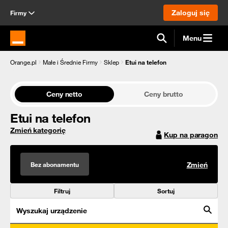
Zaloguj się
Firmy
Menu
Strona główna Orange.pl
Orange.pl
Małe i Średnie Firmy
Sklep
Etui na telefon
Ceny netto
Ceny brutto
Etui na telefon
Zmień kategorię
Kup na paragon
Bez abonamentu
Zmień
Filtruj
Sortuj
Wyszukaj urządzenie