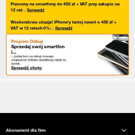
Przeceny na smartfony do 450 zł + VAT przy zakupie na
12 rat
:
.
Sprawdź
Weekendowa okazja! iPhone'y taniej nawet o 450 zł +
VAT w 12 ratach 0%
:
.
Sprawdź
Program Odkup
Sprzedaj swój smartfon
i...
...zyskaj bon na zakup nowego
urządzenia! Odbierz dodatkowy rabat na
sprzęt.
Sprawdź ofertę
Abonament dla firm