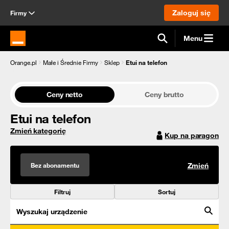
Zaloguj się
Firmy
Menu
Strona główna Orange.pl
Orange.pl
Małe i Średnie Firmy
Sklep
Etui na telefon
Ceny netto
Ceny brutto
Etui na telefon
Zmień kategorię
Kup na paragon
Bez abonamentu
Zmień
Filtruj
Sortuj
Wyszukaj urządzenie