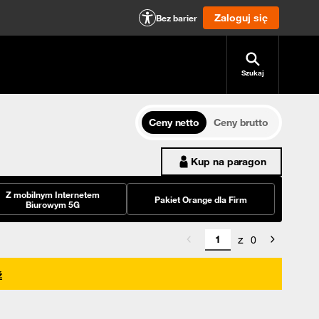
Zaloguj się
Bez barier
Szukaj
Ceny netto
Ceny brutto
Kup na paragon
Z mobilnym Internetem
Pakiet Orange dla Firm
Biurowym 5G
z
0
ź