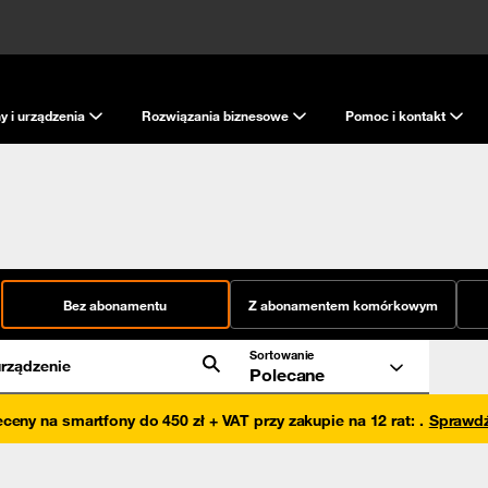
y i urządzenia
Rozwiązania biznesowe
Pomoc i kontakt
Bez abonamentu
Z abonamentem komórkowym
Sortowanie
rządzenie
Polecane
eceny na smartfony do 450 zł + VAT przy zakupie na 12 rat
:
.
Sprawd