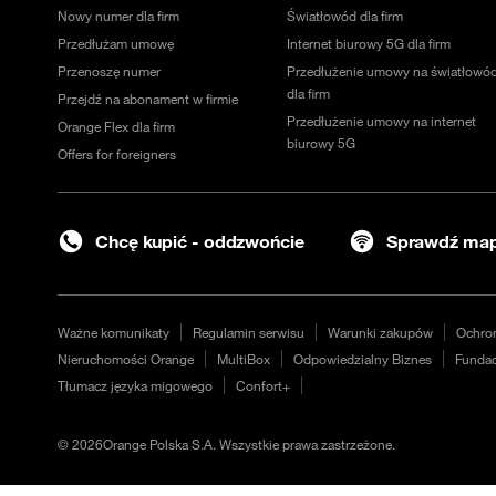
Nowy numer dla firm
Światłowód dla firm
Przedłużam umowę
Internet biurowy 5G dla firm
Przenoszę numer
Przedłużenie umowy na światłowó
dla firm
Przejdź na abonament w firmie
Przedłużenie umowy na internet
Orange Flex dla firm
biurowy 5G
Offers for foreigners
Chcę kupić - oddzwońcie
Sprawdź map
Ważne komunikaty
Regulamin serwisu
Warunki zakupów
Ochro
Nieruchomości Orange
MultiBox
Odpowiedzialny Biznes
Fundac
Tłumacz języka migowego
Confort+
©
2026
Orange Polska S.A. Wszystkie prawa zastrzeżone.