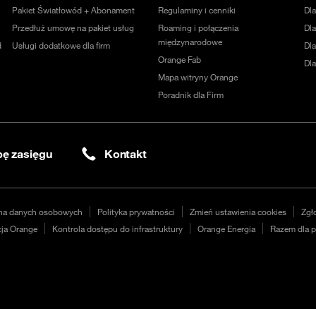
Pakiet Światłowód + Abonament
Regulaminy i cenniki
Dl
Przedłuż umowę na pakiet usług
Roaming i połączenia
Dla
międzynarodowe
d
Usługi dodatkowe dla firm
Dl
Orange Fab
Dl
Mapa witryny Orange
Poradnik dla Firm
ę zasięgu
Kontakt
na danych osobowych
Polityka prywatności
Zmień ustawienia cookies
Zgł
ja Orange
Kontrola dostępu do infrastruktury
Orange Energia
Razem dla p