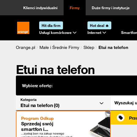
Kategoria
Sortowanie
Klienci indywidualni
Firmy
Duże firmy i instytucje
Hit dla firm
Hot deal 🔥
Strona główna Orange.pl
Usługi komórkowe
Internet
Smartfon
Orange.pl
Małe i Średnie Firmy
Sklep
Etui na telefon
Etui na telefon
Wybierz ofertę:
Kategoria
Wyszukaj u
Etui na telefon (0)
Prz
Program Odkup
Sprzedaj swój
smartfon i...
...zyskaj bon na zakup nowego