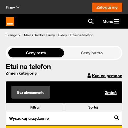
Zaloguj się
Firmy
Menu
Strona główna Orange.pl
Orange.pl
Małe i Średnie Firmy
Sklep
Etui na telefon
Ceny netto
Ceny brutto
Etui na telefon
Zmień kategorię
Kup na paragon
Bez abonamentu
Zmień
Filtruj
Sortuj
Wyszukaj urządzenie