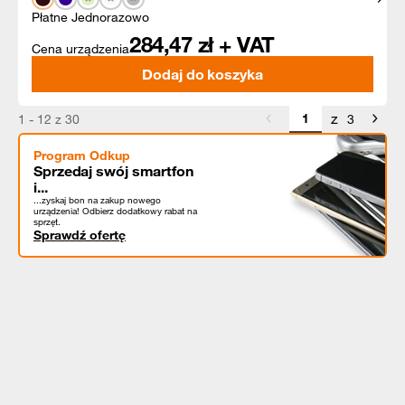
Płatne Jednorazowo
284,47
zł + VAT
Cena urządzenia
Dodaj do koszyka
z
1 - 12 z 30
3
Program Odkup
Sprzedaj swój smartfon
i...
...zyskaj bon na zakup nowego
urządzenia! Odbierz dodatkowy rabat na
sprzęt.
Sprawdź ofertę