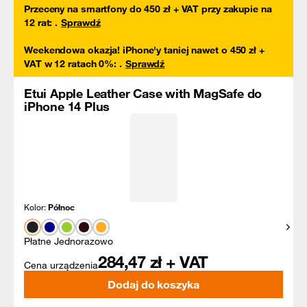
Przeceny na smartfony do 450 zł + VAT przy zakupie na
12 rat
:
.
Sprawdź
Weekendowa okazja! iPhone'y taniej nawet o 450 zł +
VAT w 12 ratach 0%
:
.
Sprawdź
Etui Apple Leather Case with MagSafe do
iPhone 14 Plus
Kolor:
Północ
Pokaż
Płatne Jednorazowo
284,47
zł + VAT
Cena urządzenia
Dodaj do koszyka