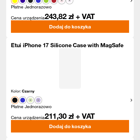
Pokaż
Płatne Jednorazowo
243,82
zł + VAT
Cena urządzenia
Dodaj do koszyka
Etui iPhone 17 Silicone Case with MagSafe
Kolor:
Czarny
Pokaż
Płatne Jednorazowo
211,30
zł + VAT
Cena urządzenia
Dodaj do koszyka