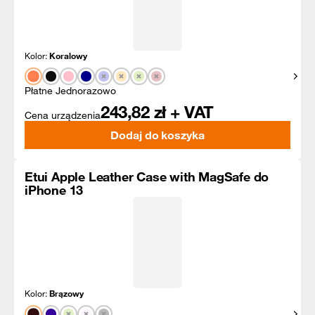
Kolor:
Koralowy
Pokaż
Płatne Jednorazowo
243,82
zł + VAT
Cena urządzenia
Dodaj do koszyka
Etui Apple Leather Case with MagSafe do
iPhone 13
Kolor:
Brązowy
Pokaż