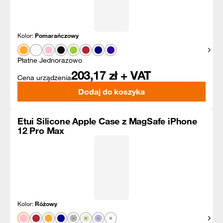
Kolor:
Pomarańczowy
Pokaż
Płatne Jednorazowo
203,17
zł + VAT
Cena urządzenia
Dodaj do koszyka
Etui Silicone Apple Case z MagSafe iPhone
12 Pro Max
Kolor:
Różowy
Pokaż