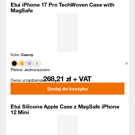
Etui iPhone 17 Pro TechWoven Case with
MagSafe
Kolor:
Czarny
Pokaż
Płatne Jednorazowo
268,21
zł + VAT
Cena urządzenia
Dodaj do koszyka
Etui Silicone Apple Case z MagSafe iPhone
12 Mini