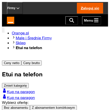
Zaloguj się
Firmy
Menu
Strona główna Orange.pl
Orange.pl
Małe i Średnie Firmy
Sklep
Etui na telefon
Ceny netto
Ceny brutto
Etui na telefon
Zmień kategorię
Kup na paragon
Kup na paragon
Wybierz ofertę:
Bez abonamentu
Z abonamentem komórkowym