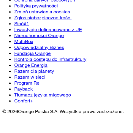
Polityka prywatności
Zmień ustawienia cookies
Zgłoś niebezpieczne treści
Sieć#1
Inwestycje dofinansowane z UE
Nieruchomości Orange
MultiBox
Odpowiedzialny Biznes
Fundacja Orange
Kontrola dostępu do infrastruktury
Orange Energia
Razem dla planety
Razem w sieci
Program Re
Payback
Tłumacz języka migowego
Confort+
©
2026
Orange Polska S.A. Wszystkie prawa zastrzeżone.