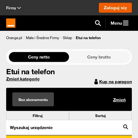
Zaloguj się
Firmy
Menu
Strona główna Orange.pl
Orange.pl
Małe i Średnie Firmy
Sklep
Etui na telefon
Ceny netto
Ceny brutto
Etui na telefon
Zmień kategorię
Kup na paragon
Bez abonamentu
Zmień
Filtruj
Sortuj
Wyszukaj urządzenie