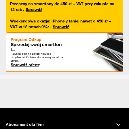
Przeceny na smartfony do 450 zł + VAT przy zakupie na
12 rat
:
.
Sprawdź
Weekendowa okazja! iPhone'y taniej nawet o 450 zł +
VAT w 12 ratach 0%
:
.
Sprawdź
Program Odkup
Sprzedaj swój smartfon
i...
...zyskaj bon na zakup nowego
urządzenia! Odbierz dodatkowy rabat na
sprzęt.
Sprawdź ofertę
Abonament dla firm