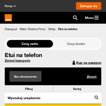
Zaloguj się
Firmy
Menu
Strona główna Orange.pl
Orange.pl
Małe i Średnie Firmy
Sklep
Etui na telefon
Ceny netto
Ceny brutto
Etui na telefon
Zmień kategorię
Kup na paragon
Bez abonamentu
Zmień
Filtruj
Sortuj
Wyszukaj urządzenie