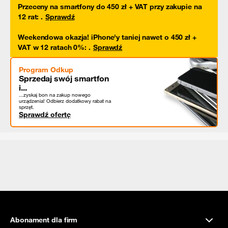
Przeceny na smartfony do 450 zł + VAT przy zakupie na
12 rat
:
.
Sprawdź
Weekendowa okazja! iPhone'y taniej nawet o 450 zł +
VAT w 12 ratach 0%
:
.
Sprawdź
Program Odkup
Sprzedaj swój smartfon
i...
...zyskaj bon na zakup nowego
urządzenia! Odbierz dodatkowy rabat na
sprzęt.
Sprawdź ofertę
Abonament dla firm