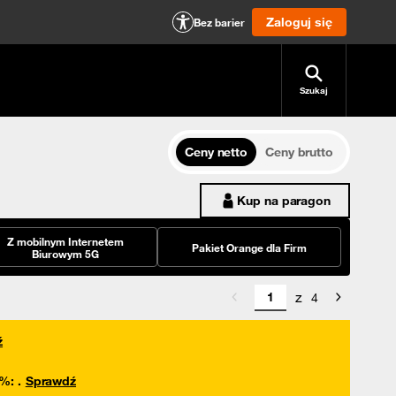
Zaloguj się
Bez barier
Szukaj
Ceny netto
Ceny brutto
Kup na paragon
Z mobilnym Internetem
Pakiet Orange dla Firm
Biurowym 5G
z
4
ź
0%
:
.
Sprawdź