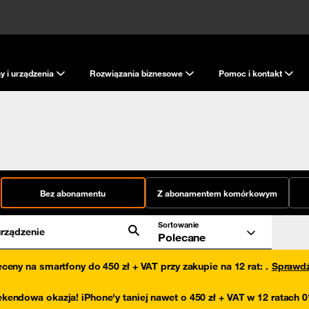
y i urządzenia
Rozwiązania biznesowe
Pomoc i kontakt
Bez abonamentu
Z abonamentem komórkowym
Sortowanie
rządzenie
Polecane
eceny na smartfony do 450 zł + VAT przy zakupie na 12 rat
:
.
Sprawd
kendowa okazja! iPhone'y taniej nawet o 450 zł + VAT w 12 ratach 