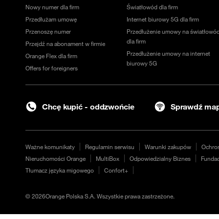
Nowy numer dla firm
Światłowód dla firm
Przedłużam umowę
Internet biurowy 5G dla firm
Przenoszę numer
Przedłużenie umowy na światłowó
dla firm
Przejdź na abonament w firmie
Przedłużenie umowy na internet
Orange Flex dla firm
biurowy 5G
Offers for foreigners
Chcę kupić - oddzwońcie
Sprawdź map
Ważne komunikaty
Regulamin serwisu
Warunki zakupów
Ochro
Nieruchomości Orange
MultiBox
Odpowiedzialny Biznes
Fundac
Tłumacz języka migowego
Confort+
©
2026
Orange Polska S.A. Wszystkie prawa zastrzeżone.