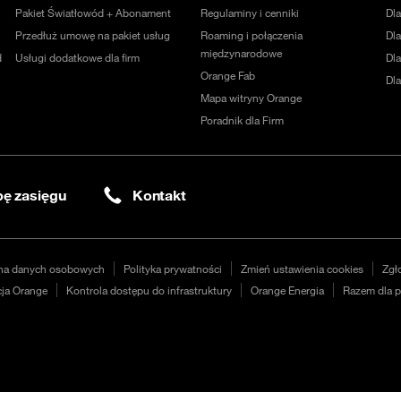
Pakiet Światłowód + Abonament
Regulaminy i cenniki
Dl
Przedłuż umowę na pakiet usług
Roaming i połączenia
Dla
międzynarodowe
d
Usługi dodatkowe dla firm
Dl
Orange Fab
Dl
Mapa witryny Orange
Poradnik dla Firm
ę zasięgu
Kontakt
na danych osobowych
Polityka prywatności
Zmień ustawienia cookies
Zgł
ja Orange
Kontrola dostępu do infrastruktury
Orange Energia
Razem dla p