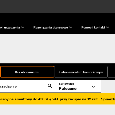
y i urządzenia
Rozwiązania biznesowe
Pomoc i kontakt
Bez abonamentu
Z abonamentem komórkowym
Sortowanie
rządzenie
Polecane
eceny na smartfony do 450 zł + VAT przy zakupie na 12 rat
:
.
Sprawd