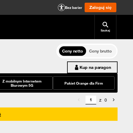
Zaloguj się
Bez barier
Szukaj
Ceny netto
Ceny brutto
Kup na paragon
Z mobilnym Internetem
Pakiet Orange dla Firm
Biurowym 5G
z
0
ź