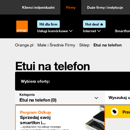
Kategoria
Sortowanie
Klienci indywidualni
Firmy
Duże firmy i instytucje
Hit dla firm
Hot deal 🔥
Strona główna Orange.pl
Usługi komórkowe
Internet
Smartfon
Orange.pl
Małe i Średnie Firmy
Sklep
Etui na telefon
Etui na telefon
Wybierz ofertę:
Kategoria
Wyszukaj u
Etui na telefon (0)
Prz
Program Odkup
Sprzedaj swój
smartfon i...
...zyskaj bon na zakup nowego