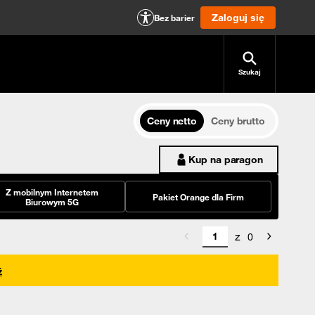
Zaloguj się
Bez barier
Szukaj
Ceny netto
Ceny brutto
Kup na paragon
Z mobilnym Internetem
Pakiet Orange dla Firm
Biurowym 5G
z
0
ź