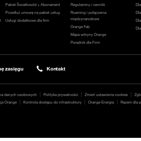
Pakiet Światłowód + Abonament
Regulaminy i cenniki
Dl
Przedłuż umowę na pakiet usług
Roaming i połączenia
Dla
międzynarodowe
d
Usługi dodatkowe dla firm
Dl
Orange Fab
Dl
Mapa witryny Orange
Poradnik dla Firm
ę zasięgu
Kontakt
na danych osobowych
Polityka prywatności
Zmień ustawienia cookies
Zgł
ja Orange
Kontrola dostępu do infrastruktury
Orange Energia
Razem dla p