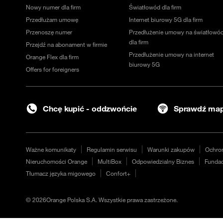
Nowy numer dla firm
Światłowód dla firm
Przedłużam umowę
Internet biurowy 5G dla firm
Przenoszę numer
Przedłużenie umowy na światłowó
dla firm
Przejdź na abonament w firmie
Przedłużenie umowy na internet
Orange Flex dla firm
biurowy 5G
Offers for foreigners
Chcę kupić - oddzwońcie
Sprawdź map
Ważne komunikaty
Regulamin serwisu
Warunki zakupów
Ochro
Nieruchomości Orange
MultiBox
Odpowiedzialny Biznes
Fundac
Tłumacz języka migowego
Confort+
©
2026
Orange Polska S.A. Wszystkie prawa zastrzeżone.