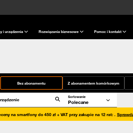
y i urządzenia
Rozwiązania biznesowe
Pomoc i kontakt
Bez abonamentu
Z abonamentem komórkowym
Sortowanie
rządzenie
Polecane
eceny na smartfony do 450 zł + VAT przy zakupie na 12 rat
:
.
Sprawd