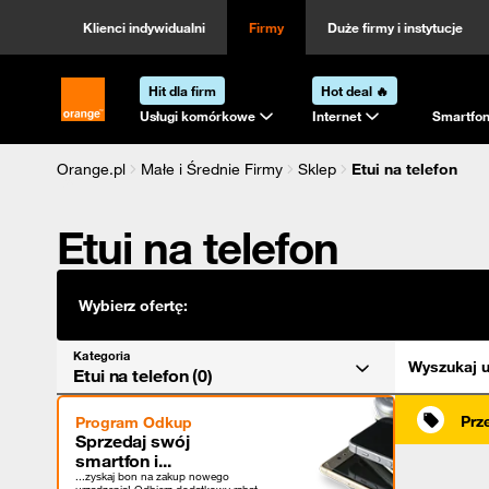
Kategoria
Sortowanie
Klienci indywidualni
Firmy
Duże firmy i instytucje
Hit dla firm
Hot deal 🔥
Strona główna Orange.pl
Usługi komórkowe
Internet
Smartfon
Orange.pl
Małe i Średnie Firmy
Sklep
Etui na telefon
Etui na telefon
Wybierz ofertę:
Kategoria
Wyszukaj u
Etui na telefon (0)
Prz
Program Odkup
Sprzedaj swój
smartfon i...
...zyskaj bon na zakup nowego