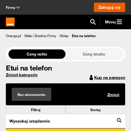
Zaloguj się
Firmy
Menu
Strona główna Orange.pl
Orange.pl
Małe i Średnie Firmy
Sklep
Etui na telefon
Ceny netto
Ceny brutto
Etui na telefon
Zmień kategorię
Kup na paragon
Bez abonamentu
Zmień
Filtruj
Sortuj
Wyszukaj urządzenie