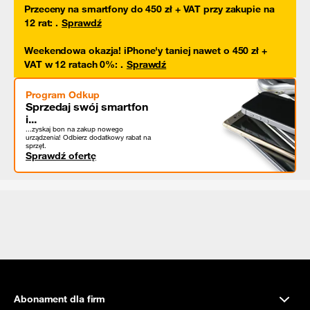
Przeceny na smartfony do 450 zł + VAT przy zakupie na
12 rat
:
.
Sprawdź
Weekendowa okazja! iPhone'y taniej nawet o 450 zł +
VAT w 12 ratach 0%
:
.
Sprawdź
Program Odkup
Sprzedaj swój smartfon
i...
...zyskaj bon na zakup nowego
urządzenia! Odbierz dodatkowy rabat na
sprzęt.
Sprawdź ofertę
Abonament dla firm