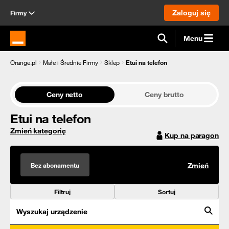
Zaloguj się
Firmy
Menu
Strona główna Orange.pl
Orange.pl
Małe i Średnie Firmy
Sklep
Etui na telefon
Ceny netto
Ceny brutto
Etui na telefon
Zmień kategorię
Kup na paragon
Bez abonamentu
Zmień
Filtruj
Sortuj
Wyszukaj urządzenie