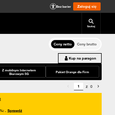
Zaloguj się
Bez barier
Szukaj
Ceny netto
Ceny brutto
Kup na paragon
Z mobilnym Internetem
Pakiet Orange dla Firm
Biurowym 5G
z
0
ź
0%
:
.
Sprawdź