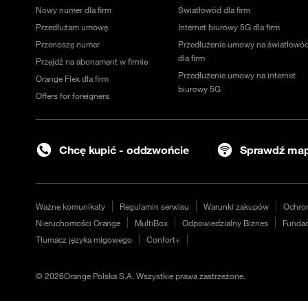
Nowy numer dla firm
Światłowód dla firm
Przedłużam umowę
Internet biurowy 5G dla firm
Przenoszę numer
Przedłużenie umowy na światłowó
dla firm
Przejdź na abonament w firmie
Przedłużenie umowy na internet
Orange Flex dla firm
biurowy 5G
Offers for foreigners
Chcę kupić - oddzwońcie
Sprawdź map
Ważne komunikaty
Regulamin serwisu
Warunki zakupów
Ochro
Nieruchomości Orange
MultiBox
Odpowiedzialny Biznes
Fundac
Tłumacz języka migowego
Confort+
©
2026
Orange Polska S.A. Wszystkie prawa zastrzeżone.