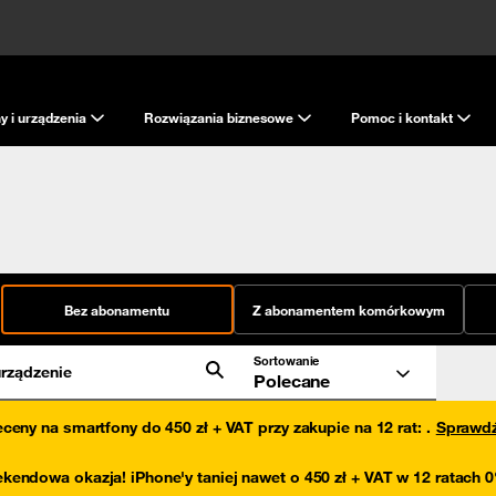
y i urządzenia
Rozwiązania biznesowe
Pomoc i kontakt
Bez abonamentu
Z abonamentem komórkowym
Sortowanie
rządzenie
Polecane
eceny na smartfony do 450 zł + VAT przy zakupie na 12 rat
:
.
Sprawd
kendowa okazja! iPhone'y taniej nawet o 450 zł + VAT w 12 ratach 