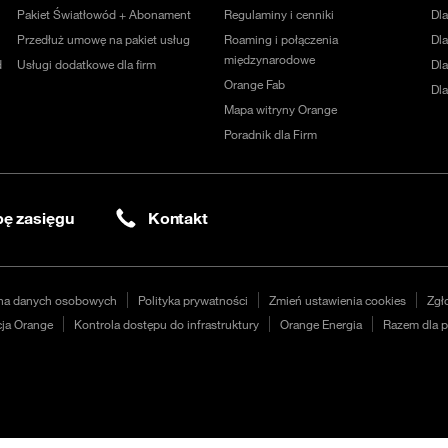
Pakiet Światłowód + Abonament
Regulaminy i cenniki
Dl
Przedłuż umowę na pakiet usług
Roaming i połączenia
Dla
międzynarodowe
d
Usługi dodatkowe dla firm
Dl
Orange Fab
Dl
Mapa witryny Orange
Poradnik dla Firm
ę zasięgu
Kontakt
na danych osobowych
Polityka prywatności
Zmień ustawienia cookies
Zgł
ja Orange
Kontrola dostępu do infrastruktury
Orange Energia
Razem dla p