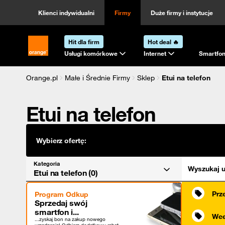
Kategoria
Sortowanie
Klienci indywidualni
Firmy
Duże firmy i instytucje
Hit dla firm
Hot deal 🔥
Strona główna Orange.pl
Usługi komórkowe
Internet
Smartfon
Orange.pl
Małe i Średnie Firmy
Sklep
Etui na telefon
Etui na telefon
Wybierz ofertę:
Kategoria
Wyszukaj u
Etui na telefon (0)
Prz
Program Odkup
Sprzedaj swój
smartfon i...
Wee
...zyskaj bon na zakup nowego