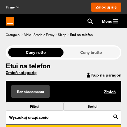
Zaloguj się
Firmy
Menu
Strona główna Orange.pl
Orange.pl
Małe i Średnie Firmy
Sklep
Etui na telefon
Ceny netto
Ceny brutto
Etui na telefon
Zmień kategorię
Kup na paragon
Bez abonamentu
Zmień
Filtruj
Sortuj
Wyszukaj urządzenie