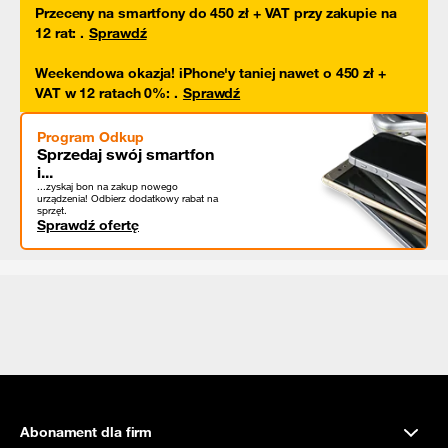
Przeceny na smartfony do 450 zł + VAT przy zakupie na
12 rat
:
.
Sprawdź
Weekendowa okazja! iPhone'y taniej nawet o 450 zł +
VAT w 12 ratach 0%
:
.
Sprawdź
Program Odkup
Sprzedaj swój smartfon
i...
...zyskaj bon na zakup nowego
urządzenia! Odbierz dodatkowy rabat na
sprzęt.
Sprawdź ofertę
Abonament dla firm