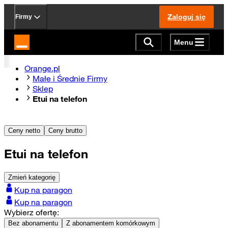
Zaloguj się
Firmy
Menu
Strona główna Orange.pl
Orange.pl
Małe i Średnie Firmy
Sklep
Etui na telefon
Ceny netto
Ceny brutto
Etui na telefon
Zmień kategorię
Kup na paragon
Kup na paragon
Wybierz ofertę:
Bez abonamentu
Z abonamentem komórkowym