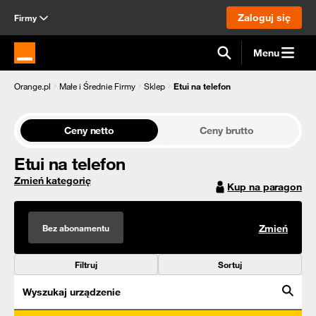
Zaloguj się
Firmy
Menu
Strona główna Orange.pl
Orange.pl
Małe i Średnie Firmy
Sklep
Etui na telefon
Ceny netto
Ceny brutto
Etui na telefon
Zmień kategorię
Kup na paragon
Bez abonamentu
Zmień
Filtruj
Sortuj
Wyszukaj urządzenie