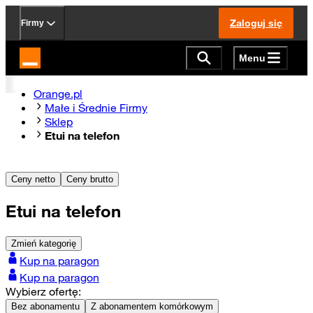
Zaloguj się
Firmy
Menu
Strona główna Orange.pl
Orange.pl
Małe i Średnie Firmy
Sklep
Etui na telefon
Ceny netto
Ceny brutto
Etui na telefon
Zmień kategorię
Kup na paragon
Kup na paragon
Wybierz ofertę:
Bez abonamentu
Z abonamentem komórkowym