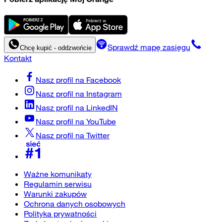
Sprawdź mapę zasięgu
Chcę kupić - oddzwońcie
Kontakt
Nasz profil na
Facebook
Nasz profil na
Instagram
Nasz profil na
LinkedIN
Nasz profil na
YouTube
Nasz profil na
Twitter
Ważne komunikaty
Regulamin serwisu
Warunki zakupów
Ochrona danych osobowych
Polityka prywatności