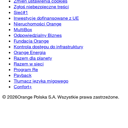
Zmień ustawienia cookies
Zgłoś niebezpieczne treści
Sieć#1
Inwestycje dofinansowane z UE
Nieruchomości Orange
MultiBox
Odpowiedzialny Biznes
Fundacja Orange
Kontrola dostępu do infrastruktury
Orange Energia
Razem dla planety
Razem w sieci
Program Re
Payback
Tłumacz języka migowego
Confort+
©
2026
Orange Polska S.A. Wszystkie prawa zastrzeżone.