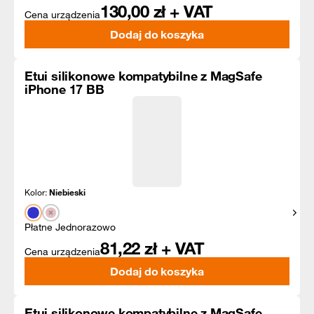
130,00
zł + VAT
Cena urządzenia
Dodaj do koszyka
Etui silikonowe kompatybilne z MagSafe
iPhone 17 BB
Kolor:
Niebieski
Pokaż
Płatne Jednorazowo
81,22
zł + VAT
Cena urządzenia
Dodaj do koszyka
Etui silikonowe kompatybilne z MagSafe