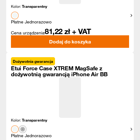
Kolor:
Transparentny
Pokaż
Płatne Jednorazowo
81,22
zł + VAT
Cena urządzenia
Dodaj do koszyka
Dożywotnia gwarancja
Etui Force Case XTREM MagSafe z
dożywotnią gwarancją iPhone Air BB
Kolor:
Transparentny
Pokaż
Płatne Jednorazowo