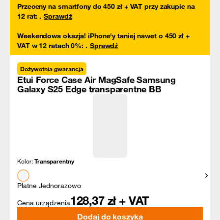
Przeceny na smartfony do 450 zł + VAT przy zakupie na
12 rat
:
.
Sprawdź
Weekendowa okazja! iPhone'y taniej nawet o 450 zł +
VAT w 12 ratach 0%
:
.
Sprawdź
Dożywotnia gwarancja
Etui Force Case Air MagSafe Samsung
Galaxy S25 Edge transparentne BB
Kolor:
Transparentny
Pokaż
Płatne Jednorazowo
128,37
zł + VAT
Cena urządzenia
Dodaj do koszyka