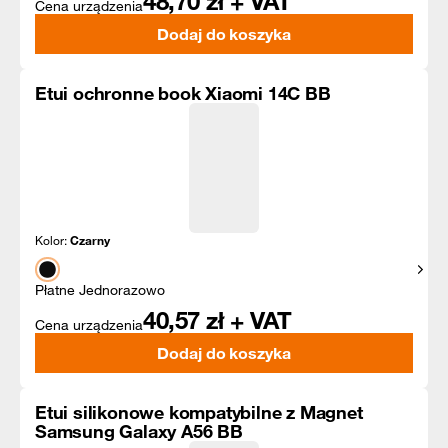
48,70
zł + VAT
Cena urządzenia
Dodaj do koszyka
Etui ochronne book Xiaomi 14C BB
Kolor:
Czarny
Pokaż
Płatne Jednorazowo
40,57
zł + VAT
Cena urządzenia
Dodaj do koszyka
Etui silikonowe kompatybilne z Magnet
Samsung Galaxy A56 BB