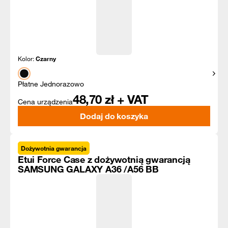
Kolor:
Czarny
Pokaż
Płatne Jednorazowo
48,70
zł + VAT
Cena urządzenia
Dodaj do koszyka
Dożywotnia gwarancja
Etui Force Case z dożywotnią gwarancją
SAMSUNG GALAXY A36 /A56 BB