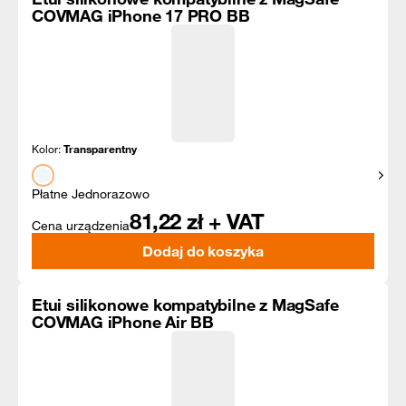
COVMAG iPhone 17 PRO BB
Kolor:
Transparentny
Pokaż
Płatne Jednorazowo
81,22
zł + VAT
Cena urządzenia
Dodaj do koszyka
Etui silikonowe kompatybilne z MagSafe
COVMAG iPhone Air BB