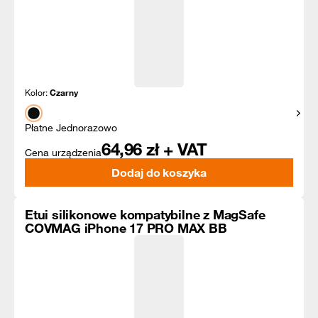
Kolor:
Czarny
Pokaż
Płatne Jednorazowo
64,96
zł + VAT
Cena urządzenia
Dodaj do koszyka
Etui silikonowe kompatybilne z MagSafe
COVMAG iPhone 17 PRO MAX BB