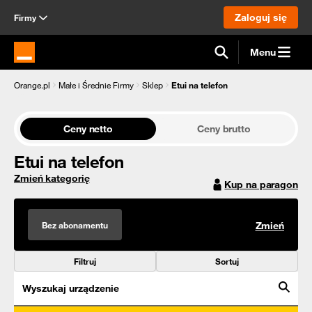
Zaloguj się
Firmy
Menu
Strona główna Orange.pl
Orange.pl
Małe i Średnie Firmy
Sklep
Etui na telefon
Ceny netto
Ceny brutto
Etui na telefon
Zmień kategorię
Kup na paragon
Bez abonamentu
Zmień
Filtruj
Sortuj
Wyszukaj urządzenie