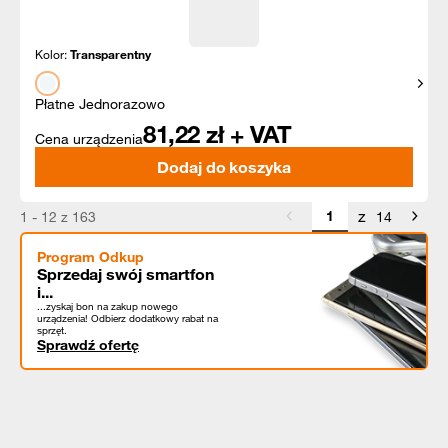
Kolor:
Transparentny
Pokaż
Płatne Jednorazowo
81,22
zł + VAT
Cena urządzenia
Dodaj do koszyka
z
1 - 12 z 163
14
Program Odkup
Sprzedaj swój smartfon
i...
...zyskaj bon na zakup nowego
urządzenia! Odbierz dodatkowy rabat na
sprzęt.
Sprawdź ofertę