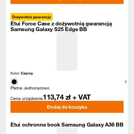
Dożywotnia gwarancja
Etui Force Case z dożywotnią gwarancją
Samsung Galaxy S25 Edge BB
Kolor:
Czarny
Pokaż
Płatne Jednorazowo
113,74
zł + VAT
Cena urządzenia
Dodaj do koszyka
Etui ochronne book Samsung Galaxy A36 BB