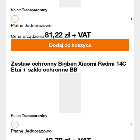
Kolor:
Transparentny
Pokaż
Płatne Jednorazowo
81,22
zł + VAT
Cena urządzenia
Dodaj do koszyka
Zestaw ochronny Bigben Xiaomi Redmi 14C
Etui + szkło ochronne BB
Kolor:
Transparentny
Pokaż
Płatne Jednorazowo