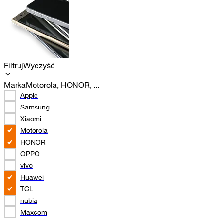
Filtruj
Wyczyść
Marka
Motorola, HONOR, ...
Apple
Samsung
Xiaomi
Motorola
HONOR
OPPO
vivo
Huawei
TCL
nubia
Maxcom