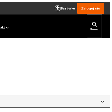
Zaloguj się
Bez barier
takt
Szukaj