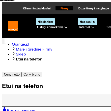
Kategoria
Kategoria
Sortowanie
Klienci indywidualni
Firmy
Duże firmy i instytucje
Hit dla firm
Hot deal 🔥
Usługi komórkowe
Internet
Sma
Strona główna Orange.pl
Orange.pl
Małe i Średnie Firmy
Sklep
Etui na telefon
Ceny netto
Ceny brutto
Etui na telefon
Kup na paragon