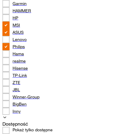
Garmin
HAMMER
HP
MSI
ASUS
Lenovo
Philips
Hama
realme
Hisense
TP-Link
ZTE
JBL
Winner-Group
BigBen
Inny
Dostępność
Pokaż tylko dostępne