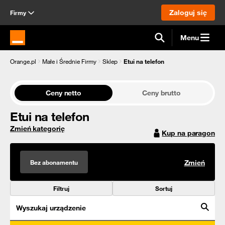
Zaloguj się
Firmy
Menu
Strona główna Orange.pl
Orange.pl
Małe i Średnie Firmy
Sklep
Etui na telefon
Ceny netto
Ceny brutto
Etui na telefon
Zmień kategorię
Kup na paragon
Bez abonamentu
Zmień
Filtruj
Sortuj
Wyszukaj urządzenie