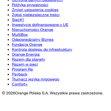
Polityka prywatności
Zmień ustawienia cookies
Zgłoś niebezpieczne treści
Sieć#1
Inwestycje dofinansowane z UE
Nieruchomości Orange
MultiBox
Odpowiedzialny Biznes
Fundacja Orange
Kontrola dostępu do infrastruktury
Orange Energia
Razem dla planety
Razem w sieci
Program Re
Payback
Tłumacz języka migowego
Confort+
©
2026
Orange Polska S.A. Wszystkie prawa zastrzeżone.