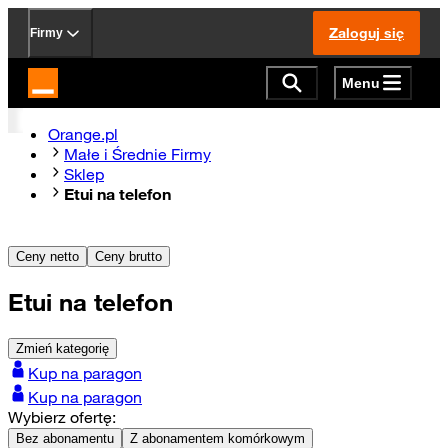
Zaloguj się
Firmy
Menu
Strona główna Orange.pl
Orange.pl
Małe i Średnie Firmy
Sklep
Etui na telefon
Ceny netto
Ceny brutto
Etui na telefon
Zmień kategorię
Kup na paragon
Kup na paragon
Wybierz ofertę:
Bez abonamentu
Z abonamentem komórkowym