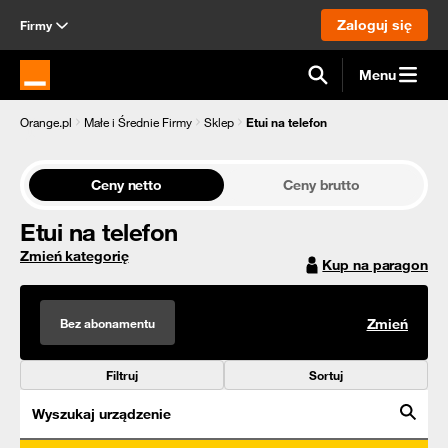
Zaloguj się
Firmy
Menu
Strona główna Orange.pl
Orange.pl
Małe i Średnie Firmy
Sklep
Etui na telefon
Ceny netto
Ceny brutto
Etui na telefon
Zmień kategorię
Kup na paragon
Bez abonamentu
Zmień
Filtruj
Sortuj
Wyszukaj urządzenie