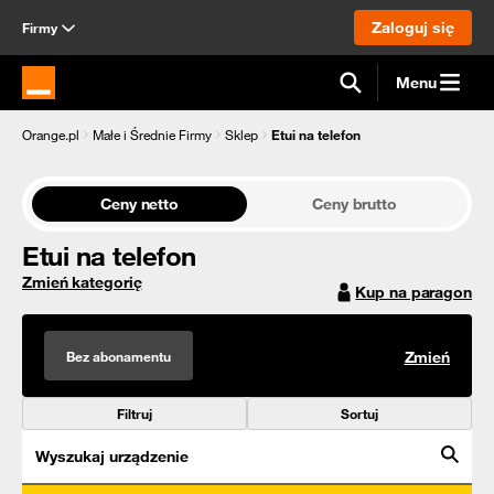
Zaloguj się
Firmy
Menu
Strona główna Orange.pl
Orange.pl
Małe i Średnie Firmy
Sklep
Etui na telefon
Ceny netto
Ceny brutto
Etui na telefon
Zmień kategorię
Kup na paragon
Bez abonamentu
Zmień
Filtruj
Sortuj
Wyszukaj urządzenie