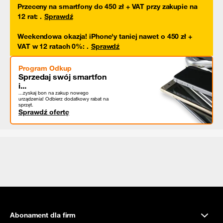
Przeceny na smartfony do 450 zł + VAT przy zakupie na
12 rat
:
.
Sprawdź
Weekendowa okazja! iPhone'y taniej nawet o 450 zł +
VAT w 12 ratach 0%
:
.
Sprawdź
Program Odkup
Sprzedaj swój smartfon
i...
...zyskaj bon na zakup nowego
urządzenia! Odbierz dodatkowy rabat na
sprzęt.
Sprawdź ofertę
Abonament dla firm