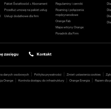
Pakiet Światłowód + Abonament
Regulaminy i cenniki
Dl
Przedłuż umowę na pakiet usług
Roaming i połączenia
Dla
międzynarodowe
d
Usługi dodatkowe dla firm
Dl
Orange Fab
Dl
Mapa witryny Orange
Poradnik dla Firm
ę zasięgu
Kontakt
na danych osobowych
Polityka prywatności
Zmień ustawienia cookies
Zgł
ja Orange
Kontrola dostępu do infrastruktury
Orange Energia
Razem dla p