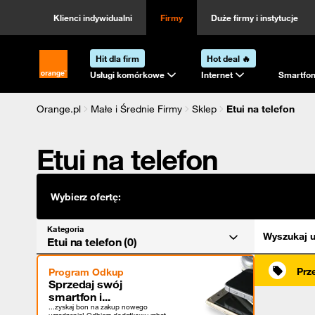
Kategoria
Sortowanie
Klienci indywidualni
Firmy
Duże firmy i instytucje
Hit dla firm
Hot deal 🔥
Strona główna Orange.pl
Usługi komórkowe
Internet
Smartfon
Orange.pl
Małe i Średnie Firmy
Sklep
Etui na telefon
Etui na telefon
Wybierz ofertę:
Kategoria
Wyszukaj u
Etui na telefon (0)
Prz
Program Odkup
Sprzedaj swój
smartfon i...
...zyskaj bon na zakup nowego