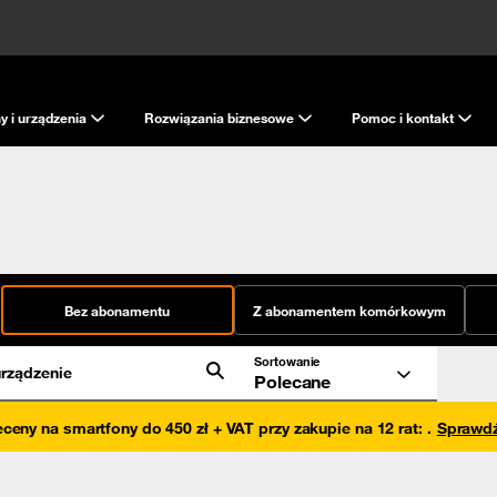
y i urządzenia
Rozwiązania biznesowe
Pomoc i kontakt
Bez abonamentu
Z abonamentem komórkowym
Sortowanie
rządzenie
Polecane
eceny na smartfony do 450 zł + VAT przy zakupie na 12 rat
:
.
Sprawd