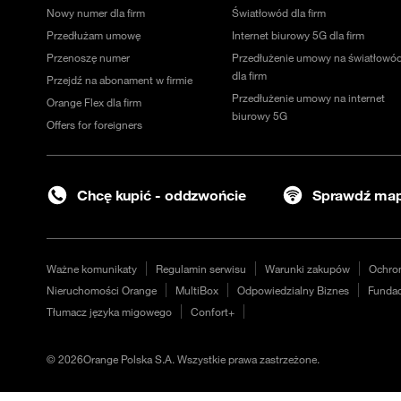
Nowy numer dla firm
Światłowód dla firm
Przedłużam umowę
Internet biurowy 5G dla firm
Przenoszę numer
Przedłużenie umowy na światłowó
dla firm
Przejdź na abonament w firmie
Przedłużenie umowy na internet
Orange Flex dla firm
biurowy 5G
Offers for foreigners
Chcę kupić - oddzwońcie
Sprawdź map
Ważne komunikaty
Regulamin serwisu
Warunki zakupów
Ochro
Nieruchomości Orange
MultiBox
Odpowiedzialny Biznes
Fundac
Tłumacz języka migowego
Confort+
©
2026
Orange Polska S.A. Wszystkie prawa zastrzeżone.