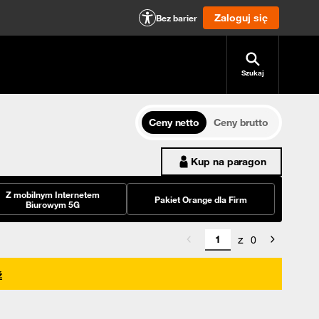
Zaloguj się
Bez barier
Szukaj
Ceny netto
Ceny brutto
Kup na paragon
Z mobilnym Internetem
Pakiet Orange dla Firm
Biurowym 5G
z
0
ź