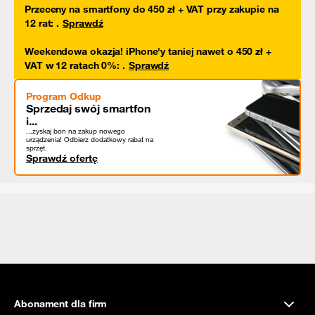
Przeceny na smartfony do 450 zł + VAT przy zakupie na
12 rat
:
.
Sprawdź
Weekendowa okazja! iPhone'y taniej nawet o 450 zł +
VAT w 12 ratach 0%
:
.
Sprawdź
Program Odkup
Sprzedaj swój smartfon
i...
...zyskaj bon na zakup nowego
urządzenia! Odbierz dodatkowy rabat na
sprzęt.
Sprawdź ofertę
Abonament dla firm