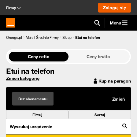
Zaloguj się
Firmy
Menu
Strona główna Orange.pl
Orange.pl
Małe i Średnie Firmy
Sklep
Etui na telefon
Ceny netto
Ceny brutto
Etui na telefon
Zmień kategorię
Kup na paragon
Bez abonamentu
Zmień
Filtruj
Sortuj
Wyszukaj urządzenie