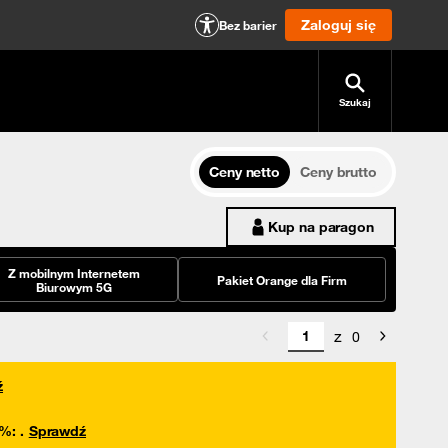
Zaloguj się
Bez barier
Szukaj
Ceny netto
Ceny brutto
Kup na paragon
Z mobilnym Internetem
Pakiet Orange dla Firm
Biurowym 5G
z
0
ź
0%
:
.
Sprawdź