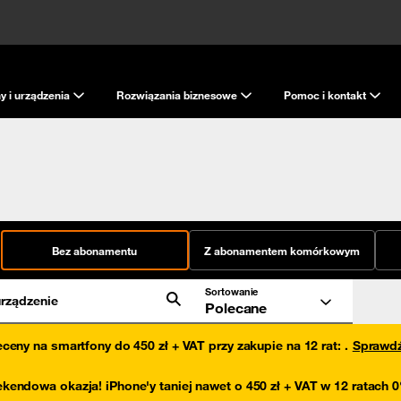
y i urządzenia
Rozwiązania biznesowe
Pomoc i kontakt
Bez abonamentu
Z abonamentem komórkowym
Sortowanie
rządzenie
Polecane
eceny na smartfony do 450 zł + VAT przy zakupie na 12 rat
:
.
Sprawd
kendowa okazja! iPhone'y taniej nawet o 450 zł + VAT w 12 ratach 