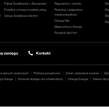
Pakiet Światłowód + Abonament
Regulaminy i cenniki
Dl
Przedłuż umowę na pakiet usług
Roaming i połączenia
Dla
międzynarodowe
d
Usługi dodatkowe dla firm
Dl
Orange Fab
Dl
Mapa witryny Orange
Poradnik dla Firm
ę zasięgu
Kontakt
na danych osobowych
Polityka prywatności
Zmień ustawienia cookies
Zgł
ja Orange
Kontrola dostępu do infrastruktury
Orange Energia
Razem dla p