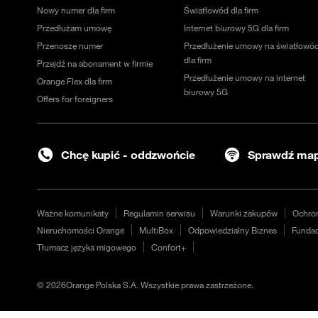
Nowy numer dla firm
Światłowód dla firm
Przedłużam umowę
Internet biurowy 5G dla firm
Przenoszę numer
Przedłużenie umowy na światłowó
dla firm
Przejdź na abonament w firmie
Przedłużenie umowy na internet
Orange Flex dla firm
biurowy 5G
Offers for foreigners
Chcę kupić - oddzwońcie
Sprawdź map
Ważne komunikaty
Regulamin serwisu
Warunki zakupów
Ochro
Nieruchomości Orange
MultiBox
Odpowiedzialny Biznes
Fundac
Tłumacz języka migowego
Confort+
©
2026
Orange Polska S.A. Wszystkie prawa zastrzeżone.