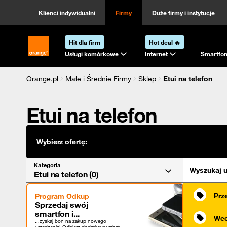
Kategoria
Sortowanie
Klienci indywidualni
Firmy
Duże firmy i instytucje
Hit dla firm
Hot deal 🔥
Strona główna Orange.pl
Usługi komórkowe
Internet
Smartfon
Orange.pl
Małe i Średnie Firmy
Sklep
Etui na telefon
Etui na telefon
Wybierz ofertę:
Kategoria
Wyszukaj u
Etui na telefon (0)
Prz
Program Odkup
Sprzedaj swój
smartfon i...
Wee
...zyskaj bon na zakup nowego