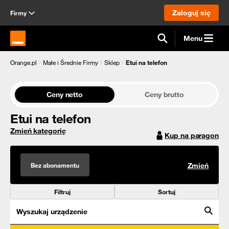
Zaloguj się
Firmy
Menu
Strona główna Orange.pl
Orange.pl
Małe i Średnie Firmy
Sklep
Etui na telefon
Ceny netto
Ceny brutto
Etui na telefon
Zmień kategorię
Kup na paragon
Bez abonamentu
Zmień
Filtruj
Sortuj
Wyszukaj urządzenie