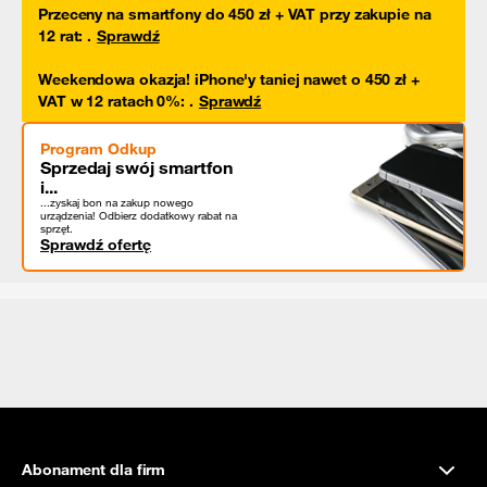
Przeceny na smartfony do 450 zł + VAT przy zakupie na
12 rat
:
.
Sprawdź
Weekendowa okazja! iPhone'y taniej nawet o 450 zł +
VAT w 12 ratach 0%
:
.
Sprawdź
Program Odkup
Sprzedaj swój smartfon
i...
...zyskaj bon na zakup nowego
urządzenia! Odbierz dodatkowy rabat na
sprzęt.
Sprawdź ofertę
Abonament dla firm