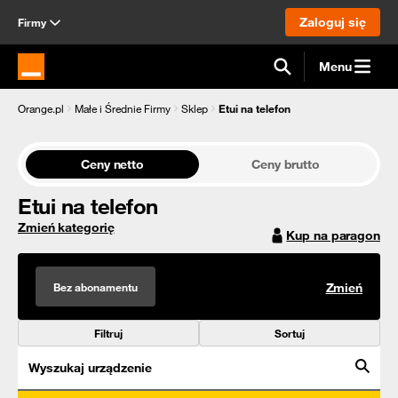
Zaloguj się
Firmy
Menu
Strona główna Orange.pl
Orange.pl
Małe i Średnie Firmy
Sklep
Etui na telefon
Ceny netto
Ceny brutto
Etui na telefon
Zmień kategorię
Kup na paragon
Bez abonamentu
Zmień
Filtruj
Sortuj
Wyszukaj urządzenie