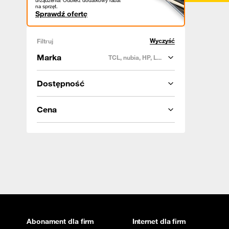
urządzenia! Odbierz dodatkowy rabat
na sprzęt.
Sprawdź ofertę
Wyczyść
Filtruj
Marka
TCL, nubia, HP, L...
Dostępność
Cena
Abonament dla firm
Internet dla firm