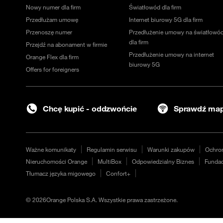
Nowy numer dla firm
Światłowód dla firm
Przedłużam umowę
Internet biurowy 5G dla firm
Przenoszę numer
Przedłużenie umowy na światłowó
dla firm
Przejdź na abonament w firmie
Przedłużenie umowy na internet
Orange Flex dla firm
biurowy 5G
Offers for foreigners
Chcę kupić - oddzwońcie
Sprawdź map
Ważne komunikaty
Regulamin serwisu
Warunki zakupów
Ochro
Nieruchomości Orange
MultiBox
Odpowiedzialny Biznes
Fundac
Tłumacz języka migowego
Confort+
©
2026
Orange Polska S.A. Wszystkie prawa zastrzeżone.