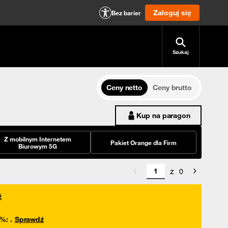
Zaloguj się
Bez barier
Szukaj
Ceny netto
Ceny brutto
Kup na paragon
Z mobilnym Internetem
Pakiet Orange dla Firm
Biurowym 5G
z
0
ź
0%
:
.
Sprawdź