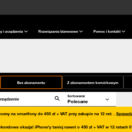
y i urządzenia
Rozwiązania biznesowe
Pomoc i kontakt
Bez abonamentu
Z abonamentem komórkowym
Sortowanie
rządzenie
Polecane
eceny na smartfony do 450 zł + VAT przy zakupie na 12 rat
:
.
Sprawd
kendowa okazja! iPhone'y taniej nawet o 450 zł + VAT w 12 ratach 