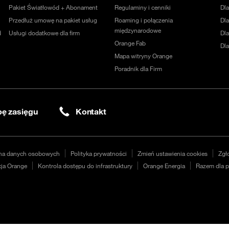
Pakiet Światłowód + Abonament
Regulaminy i cenniki
Dl
Przedłuż umowę na pakiet usług
Roaming i połączenia
Dla
międzynarodowe
d
Usługi dodatkowe dla firm
Dl
Orange Fab
Dl
Mapa witryny Orange
Poradnik dla Firm
ę zasięgu
Kontakt
na danych osobowych
Polityka prywatności
Zmień ustawienia cookies
Zgł
ja Orange
Kontrola dostępu do infrastruktury
Orange Energia
Razem dla p