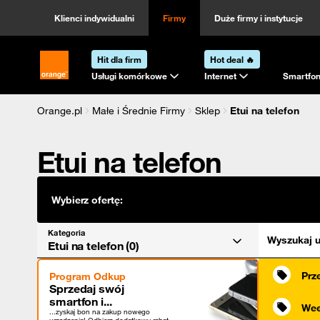
Kategoria
Sortowanie
Klienci indywidualni
Firmy
Duże firmy i instytucje
Hit dla firm
Hot deal 🔥
Strona główna Orange.pl
Usługi komórkowe
Internet
Smartfon
Orange.pl
Małe i Średnie Firmy
Sklep
Etui na telefon
Etui na telefon
Wybierz ofertę:
Kategoria
Wyszukaj u
Etui na telefon (0)
Prz
Program Odkup
Sprzedaj swój
smartfon i...
Wee
...zyskaj bon na zakup nowego