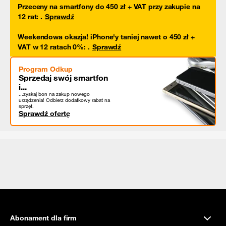
Przeceny na smartfony do 450 zł + VAT przy zakupie na
12 rat
:
.
Sprawdź
Weekendowa okazja! iPhone'y taniej nawet o 450 zł +
VAT w 12 ratach 0%
:
.
Sprawdź
Program Odkup
Sprzedaj swój smartfon
i...
...zyskaj bon na zakup nowego
urządzenia! Odbierz dodatkowy rabat na
sprzęt.
Sprawdź ofertę
Abonament dla firm