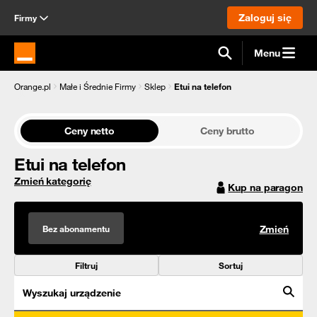
Zaloguj się
Firmy
Menu
Strona główna Orange.pl
Orange.pl
Małe i Średnie Firmy
Sklep
Etui na telefon
Ceny netto
Ceny brutto
Etui na telefon
Zmień kategorię
Kup na paragon
Bez abonamentu
Zmień
Filtruj
Sortuj
Wyszukaj urządzenie