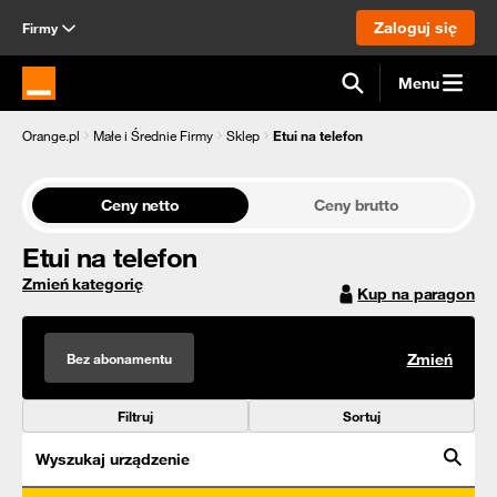
Zaloguj się
Firmy
Menu
Strona główna Orange.pl
Orange.pl
Małe i Średnie Firmy
Sklep
Etui na telefon
Ceny netto
Ceny brutto
Etui na telefon
Zmień kategorię
Kup na paragon
Bez abonamentu
Zmień
Filtruj
Sortuj
Wyszukaj urządzenie