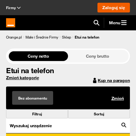
Zaloguj się
Firmy
Menu
Strona główna Orange.pl
Orange.pl
Małe i Średnie Firmy
Sklep
Etui na telefon
Ceny netto
Ceny brutto
Etui na telefon
Zmień kategorię
Kup na paragon
Bez abonamentu
Zmień
Filtruj
Sortuj
Wyszukaj urządzenie