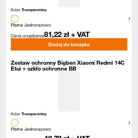
Kolor:
Transparentny
Pokaż
Płatne Jednorazowo
81,22
zł + VAT
Cena urządzenia
Dodaj do koszyka
Zestaw ochronny Bigben Xiaomi Redmi 14C
Etui + szkło ochronne BB
Kolor:
Transparentny
Pokaż
Płatne Jednorazowo