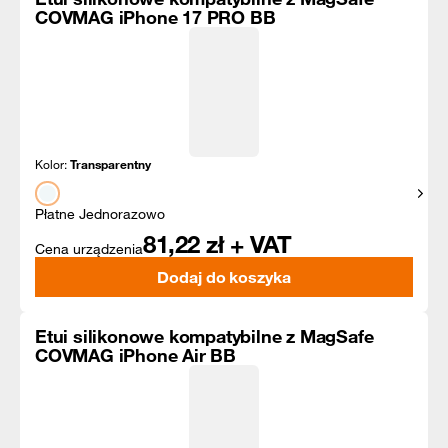
COVMAG iPhone 17 PRO BB
Kolor:
Transparentny
Pokaż
Płatne Jednorazowo
81,22
zł + VAT
Cena urządzenia
Dodaj do koszyka
Etui silikonowe kompatybilne z MagSafe
COVMAG iPhone Air BB