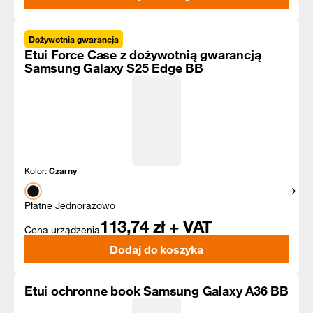
Dożywotnia gwarancja
Etui Force Case z dożywotnią gwarancją
Samsung Galaxy S25 Edge BB
Kolor:
Czarny
Pokaż
Płatne Jednorazowo
113,74
zł + VAT
Cena urządzenia
Dodaj do koszyka
Etui ochronne book Samsung Galaxy A36 BB