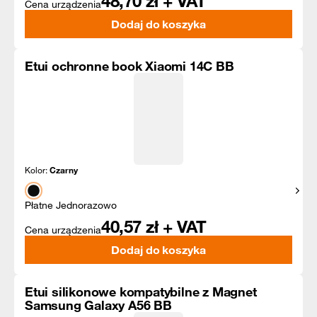
48,70
zł + VAT
Cena urządzenia
Dodaj do koszyka
Etui ochronne book Xiaomi 14C BB
Kolor:
Czarny
Pokaż
Płatne Jednorazowo
40,57
zł + VAT
Cena urządzenia
Dodaj do koszyka
Etui silikonowe kompatybilne z Magnet
Samsung Galaxy A56 BB