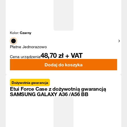
Kolor:
Czarny
Pokaż
Płatne Jednorazowo
48,70
zł + VAT
Cena urządzenia
Dodaj do koszyka
Dożywotnia gwarancja
Etui Force Case z dożywotnią gwarancją
SAMSUNG GALAXY A36 /A56 BB