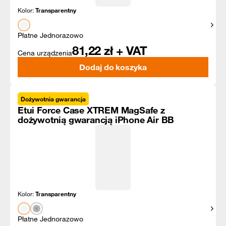
Kolor:
Transparentny
Pokaż
Płatne Jednorazowo
81,22
zł + VAT
Cena urządzenia
Dodaj do koszyka
Dożywotnia gwarancja
Etui Force Case XTREM MagSafe z
dożywotnią gwarancją iPhone Air BB
Kolor:
Transparentny
Pokaż
Płatne Jednorazowo