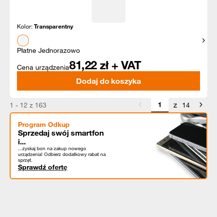
Kolor:
Transparentny
Pokaż
Płatne Jednorazowo
81,22
zł + VAT
Cena urządzenia
Dodaj do koszyka
z
1 - 12 z 163
14
Program Odkup
Sprzedaj swój smartfon
i...
...zyskaj bon na zakup nowego
urządzenia! Odbierz dodatkowy rabat na
sprzęt.
Sprawdź ofertę