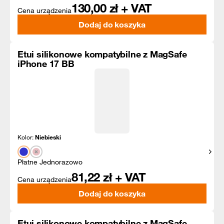
130,00
zł + VAT
Cena urządzenia
Dodaj do koszyka
Etui silikonowe kompatybilne z MagSafe
iPhone 17 BB
Kolor:
Niebieski
Pokaż
Płatne Jednorazowo
81,22
zł + VAT
Cena urządzenia
Dodaj do koszyka
Etui silikonowe kompatybilne z MagSafe