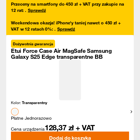
Przeceny na smartfony do 450 zł + VAT przy zakupie na
12 rat
:
.
Sprawdź
Weekendowa okazja! iPhone'y taniej nawet o 450 zł +
VAT w 12 ratach 0%
:
.
Sprawdź
Dożywotnia gwarancja
Etui Force Case Air MagSafe Samsung
Galaxy S25 Edge transparentne BB
Kolor:
Transparentny
Pokaż
Płatne Jednorazowo
128,37
zł + VAT
Cena urządzenia
Dodaj do koszyka