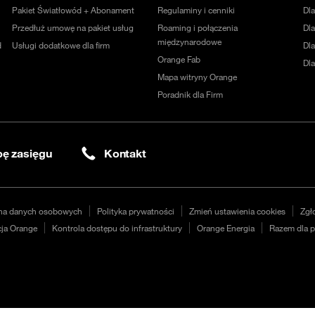
Pakiet Światłowód + Abonament
Regulaminy i cenniki
Dl
Przedłuż umowę na pakiet usług
Roaming i połączenia
Dla
międzynarodowe
d
Usługi dodatkowe dla firm
Dl
Orange Fab
Dl
Mapa witryny Orange
Poradnik dla Firm
ę zasięgu
Kontakt
na danych osobowych
Polityka prywatności
Zmień ustawienia cookies
Zgł
ja Orange
Kontrola dostępu do infrastruktury
Orange Energia
Razem dla p