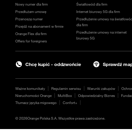
Nowy numer dla firm
Światłowód dla firm
Przedłużam umowę
Internet biurowy 5G dla firm
Przenoszę numer
Przedłużenie umowy na światłowó
dla firm
Przejdź na abonament w firmie
Przedłużenie umowy na internet
Orange Flex dla firm
biurowy 5G
Offers for foreigners
Chcę kupić - oddzwońcie
Sprawdź map
Ważne komunikaty
Regulamin serwisu
Warunki zakupów
Ochro
Nieruchomości Orange
MultiBox
Odpowiedzialny Biznes
Fundac
Tłumacz języka migowego
Confort+
©
2026
Orange Polska S.A. Wszystkie prawa zastrzeżone.