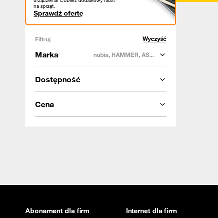
urządzenia! Odbierz dodatkowy rabat
na sprzęt.
Sprawdź ofertę
Wyczyść
Filtruj
Marka
nubia, HAMMER, AS...
Dostępność
Cena
Abonament dla firm
Internet dla firm