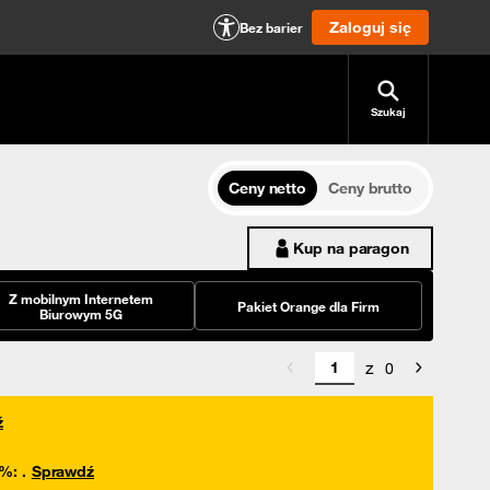
Zaloguj się
Bez barier
Szukaj
Ceny netto
Ceny brutto
Kup na paragon
Z mobilnym Internetem
Pakiet Orange dla Firm
Biurowym 5G
z
0
ź
0%
:
.
Sprawdź