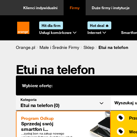
Kategoria
Sortowanie
Klienci indywidualni
Firmy
Duże firmy i instytucje
Hit dla firm
Hot deal 🔥
Strona główna Orange.pl
Usługi komórkowe
Internet
Smartfon
Orange.pl
Małe i Średnie Firmy
Sklep
Etui na telefon
Etui na telefon
Wybierz ofertę:
Kategoria
Wyszukaj u
Etui na telefon (0)
Prz
Program Odkup
Sprzedaj swój
smartfon i...
Wee
...zyskaj bon na zakup nowego