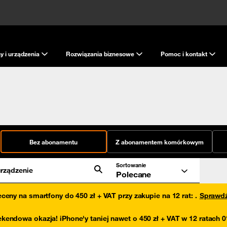
y i urządzenia
Rozwiązania biznesowe
Pomoc i kontakt
Bez abonamentu
Z abonamentem komórkowym
Sortowanie
rządzenie
Polecane
eceny na smartfony do 450 zł + VAT przy zakupie na 12 rat
:
.
Sprawd
kendowa okazja! iPhone'y taniej nawet o 450 zł + VAT w 12 ratach 