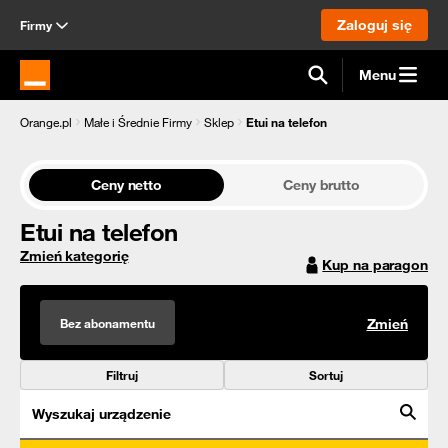
Zaloguj się
Firmy
Menu
Strona główna Orange.pl
Orange.pl
Małe i Średnie Firmy
Sklep
Etui na telefon
Ceny netto
Ceny brutto
Etui na telefon
Zmień kategorię
Kup na paragon
Bez abonamentu
Zmień
Filtruj
Sortuj
Wyszukaj urządzenie