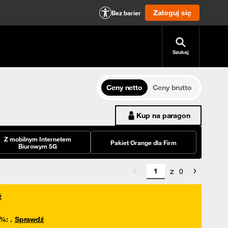
Zaloguj się
Bez barier
Szukaj
Ceny netto
Ceny brutto
Kup na paragon
Z mobilnym Internetem
Pakiet Orange dla Firm
Biurowym 5G
z
0
ź
0%
:
.
Sprawdź