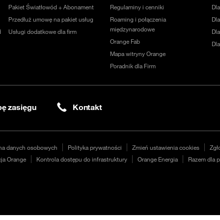
Pakiet Światłowód + Abonament
Regulaminy i cenniki
Dl
Przedłuż umowę na pakiet usług
Roaming i połączenia
Dla
międzynarodowe
d
Usługi dodatkowe dla firm
Dl
Orange Fab
Dl
Mapa witryny Orange
Poradnik dla Firm
ę zasięgu
Kontakt
na danych osobowych
Polityka prywatności
Zmień ustawienia cookies
Zgł
ja Orange
Kontrola dostępu do infrastruktury
Orange Energia
Razem dla p