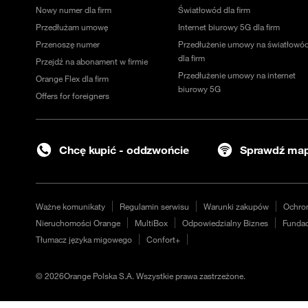
Nowy numer dla firm
Światłowód dla firm
Przedłużam umowę
Internet biurowy 5G dla firm
Przenoszę numer
Przedłużenie umowy na światłowó
dla firm
Przejdź na abonament w firmie
Przedłużenie umowy na internet
Orange Flex dla firm
biurowy 5G
Offers for foreigners
Chcę kupić - oddzwońcie
Sprawdź map
Ważne komunikaty
Regulamin serwisu
Warunki zakupów
Ochro
Nieruchomości Orange
MultiBox
Odpowiedzialny Biznes
Fundac
Tłumacz języka migowego
Confort+
©
2026
Orange Polska S.A. Wszystkie prawa zastrzeżone.