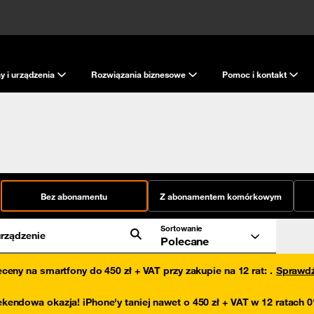
y i urządzenia
Rozwiązania biznesowe
Pomoc i kontakt
Bez abonamentu
Z abonamentem komórkowym
Sortowanie
rządzenie
Polecane
eceny na smartfony do 450 zł + VAT przy zakupie na 12 rat
:
.
Sprawd
kendowa okazja! iPhone'y taniej nawet o 450 zł + VAT w 12 ratach 