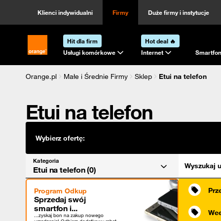
Kategoria
Sortowanie
Klienci indywidualni
Firmy
Duże firmy i instytucje
Hit dla firm
Hot deal 🔥
Strona główna Orange.pl
Usługi komórkowe
Internet
Smartfon
Orange.pl
Małe i Średnie Firmy
Sklep
Etui na telefon
Etui na telefon
Wybierz ofertę:
Kategoria
Wyszukaj u
Etui na telefon (0)
Prz
Program Odkup
Sprzedaj swój
smartfon i...
Wee
...zyskaj bon na zakup nowego