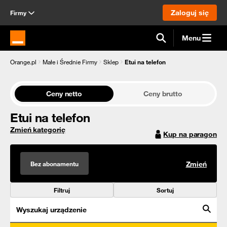
Zaloguj się
Firmy
Menu
Strona główna Orange.pl
Orange.pl
Małe i Średnie Firmy
Sklep
Etui na telefon
Ceny netto
Ceny brutto
Etui na telefon
Zmień kategorię
Kup na paragon
Bez abonamentu
Zmień
Filtruj
Sortuj
Wyszukaj urządzenie