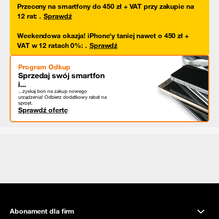
Przeceny na smartfony do 450 zł + VAT przy zakupie na
12 rat
:
.
Sprawdź
Weekendowa okazja! iPhone'y taniej nawet o 450 zł +
VAT w 12 ratach 0%
:
.
Sprawdź
Program Odkup
Sprzedaj swój smartfon
i...
...zyskaj bon na zakup nowego
urządzenia! Odbierz dodatkowy rabat na
sprzęt.
Sprawdź ofertę
Abonament dla firm