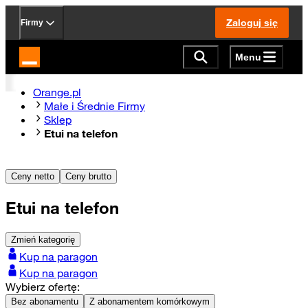
Zaloguj się
Firmy
Menu
Strona główna Orange.pl
Orange.pl
Małe i Średnie Firmy
Sklep
Etui na telefon
Ceny netto
Ceny brutto
Etui na telefon
Zmień kategorię
Kup na paragon
Kup na paragon
Wybierz ofertę:
Bez abonamentu
Z abonamentem komórkowym