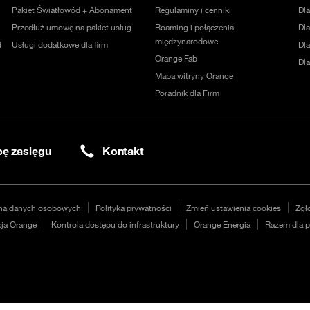
Pakiet Światłowód + Abonament
Regulaminy i cenniki
Dl
Przedłuż umowę na pakiet usług
Roaming i połączenia
Dla
międzynarodowe
d
Usługi dodatkowe dla firm
Dl
Orange Fab
Dl
Mapa witryny Orange
Poradnik dla Firm
ę zasięgu
Kontakt
na danych osobowych
Polityka prywatności
Zmień ustawienia cookies
Zgł
ja Orange
Kontrola dostępu do infrastruktury
Orange Energia
Razem dla p