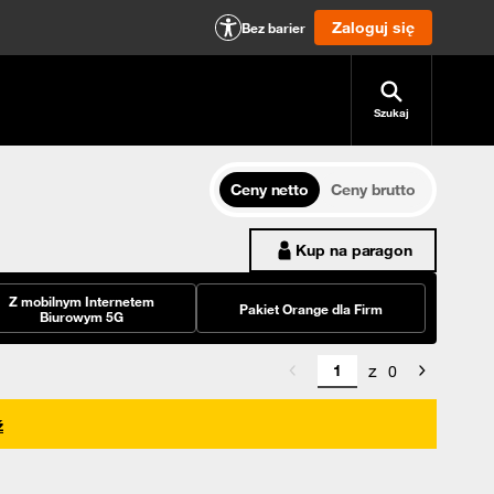
Zaloguj się
Bez barier
Szukaj
Ceny netto
Ceny brutto
Kup na paragon
Z mobilnym Internetem
Pakiet Orange dla Firm
Biurowym 5G
z
0
ź