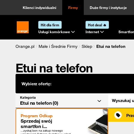
Kategoria
Sortowanie
Klienci indywidualni
Firmy
Duże firmy i instytucje
Hit dla firm
Hot deal 🔥
Strona główna Orange.pl
Usługi komórkowe
Internet
Smartfon
Orange.pl
Małe i Średnie Firmy
Sklep
Etui na telefon
Etui na telefon
Wybierz ofertę:
Kategoria
Wyszukaj u
Etui na telefon (0)
Prz
Program Odkup
Sprzedaj swój
smartfon i...
...zyskaj bon na zakup nowego