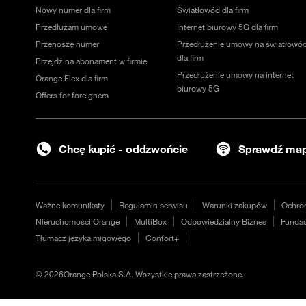
Nowy numer dla firm
Światłowód dla firm
Przedłużam umowę
Internet biurowy 5G dla firm
Przenoszę numer
Przedłużenie umowy na światłowó
dla firm
Przejdź na abonament w firmie
Przedłużenie umowy na internet
Orange Flex dla firm
biurowy 5G
Offers for foreigners
Chcę kupić - oddzwońcie
Sprawdź map
Ważne komunikaty
Regulamin serwisu
Warunki zakupów
Ochro
Nieruchomości Orange
MultiBox
Odpowiedzialny Biznes
Fundac
Tłumacz języka migowego
Confort+
©
2026
Orange Polska S.A. Wszystkie prawa zastrzeżone.