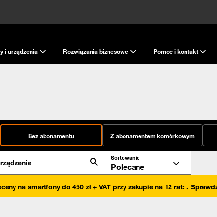
y i urządzenia
Rozwiązania biznesowe
Pomoc i kontakt
Bez abonamentu
Z abonamentem komórkowym
Sortowanie
rządzenie
Polecane
eceny na smartfony do 450 zł + VAT przy zakupie na 12 rat
:
.
Sprawd