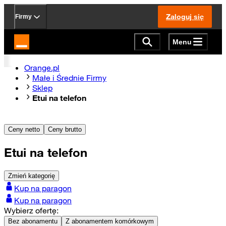
Zaloguj się
Firmy
Menu
Strona główna Orange.pl
Orange.pl
Małe i Średnie Firmy
Sklep
Etui na telefon
Ceny netto
Ceny brutto
Etui na telefon
Zmień kategorię
Kup na paragon
Kup na paragon
Wybierz ofertę:
Bez abonamentu
Z abonamentem komórkowym