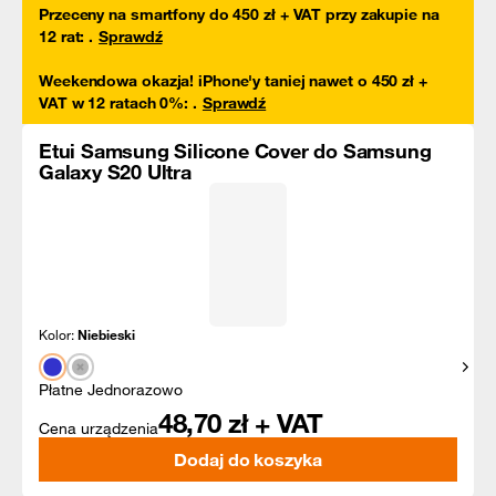
Przeceny na smartfony do 450 zł + VAT przy zakupie na
12 rat
:
.
Sprawdź
Weekendowa okazja! iPhone'y taniej nawet o 450 zł +
VAT w 12 ratach 0%
:
.
Sprawdź
Etui Samsung Silicone Cover do Samsung
Galaxy S20 Ultra
Kolor:
Niebieski
Pokaż
Płatne Jednorazowo
48,70
zł + VAT
Cena urządzenia
Dodaj do koszyka