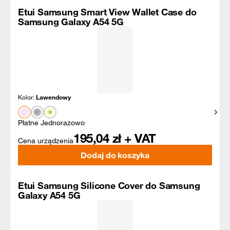
Etui Samsung Smart View Wallet Case do
Samsung Galaxy A54 5G
Kolor:
Lawendowy
Pokaż
Płatne Jednorazowo
195,04
zł + VAT
Cena urządzenia
Dodaj do koszyka
Etui Samsung Silicone Cover do Samsung
Galaxy A54 5G