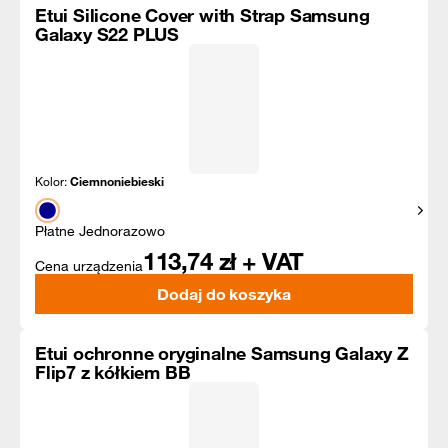
Etui Silicone Cover with Strap Samsung
Galaxy S22 PLUS
Kolor:
Ciemnoniebieski
Pokaż
Płatne Jednorazowo
113,74
zł + VAT
Cena urządzenia
Dodaj do koszyka
Etui ochronne oryginalne Samsung Galaxy Z
Flip7 z kółkiem BB