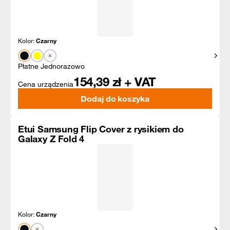
Kolor:
Czarny
Pokaż
Płatne Jednorazowo
154,39
zł + VAT
Cena urządzenia
Dodaj do koszyka
Etui Samsung Flip Cover z rysikiem do
Galaxy Z Fold 4
Kolor:
Czarny
Pokaż