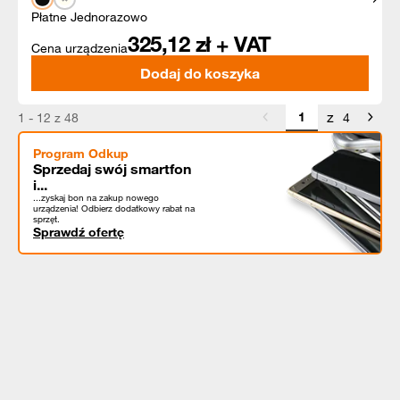
Płatne Jednorazowo
325,12
zł + VAT
Cena urządzenia
Dodaj do koszyka
z
1 - 12 z 48
4
Program Odkup
Sprzedaj swój smartfon
i...
...zyskaj bon na zakup nowego
urządzenia! Odbierz dodatkowy rabat na
sprzęt.
Sprawdź ofertę