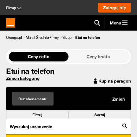
Zaloguj się
Firmy
Menu
Strona główna Orange.pl
Orange.pl
Małe i Średnie Firmy
Sklep
Etui na telefon
Ceny netto
Ceny brutto
Etui na telefon
Zmień kategorię
Kup na paragon
Bez abonamentu
Zmień
Filtruj
Sortuj
Wyszukaj urządzenie