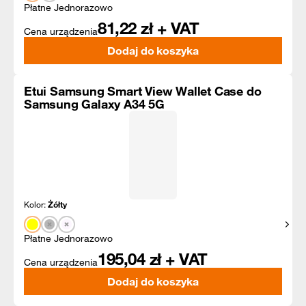
Płatne Jednorazowo
81,22
zł + VAT
Cena urządzenia
Dodaj do koszyka
Etui Samsung Smart View Wallet Case do
Samsung Galaxy A34 5G
Kolor:
Żółty
Pokaż
Płatne Jednorazowo
195,04
zł + VAT
Cena urządzenia
Dodaj do koszyka