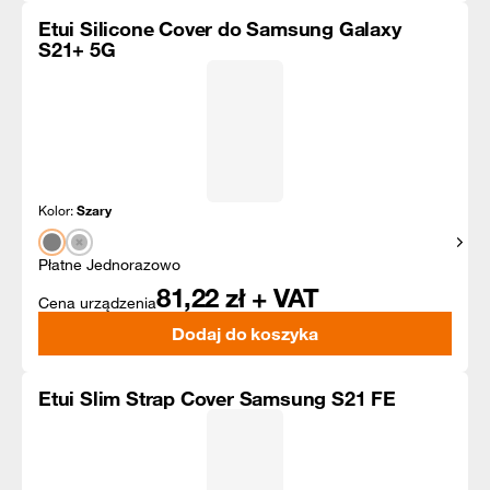
Etui Silicone Cover do Samsung Galaxy
S21+ 5G
Kolor:
Szary
Pokaż
Płatne Jednorazowo
81,22
zł + VAT
Cena urządzenia
Dodaj do koszyka
Etui Slim Strap Cover Samsung S21 FE