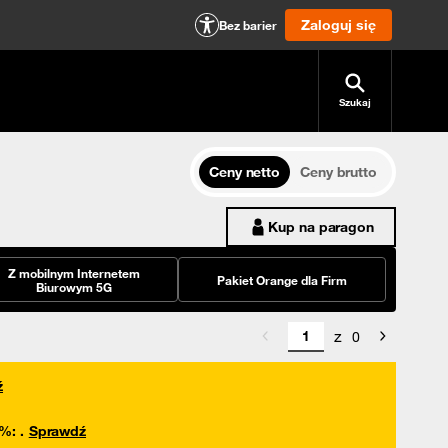
Zaloguj się
Bez barier
Szukaj
Ceny netto
Ceny brutto
Kup na paragon
Z mobilnym Internetem
Pakiet Orange dla Firm
Biurowym 5G
z
0
ź
0%
:
.
Sprawdź