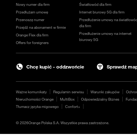
Nowy numer dla firm
Światłowód dla firm
Przedłużam umowę
Internet biurowy 5G dla firm
Przenoszę numer
Przedłużenie umowy na światłowó
dla firm
Przejdź na abonament w firmie
Przedłużenie umowy na internet
Orange Flex dla firm
biurowy 5G
Offers for foreigners
Chcę kupić - oddzwońcie
Sprawdź map
Ważne komunikaty
Regulamin serwisu
Warunki zakupów
Ochro
Nieruchomości Orange
MultiBox
Odpowiedzialny Biznes
Fundac
Tłumacz języka migowego
Confort+
©
2026
Orange Polska S.A. Wszystkie prawa zastrzeżone.