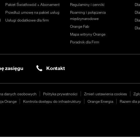
Pakiet Światłowód + Abonament
Regulaminy i cenniki
Dl
Przedłuż umowę na pakiet usług
Roaming i połączenia
Dla
międzynarodowe
d
Usługi dodatkowe dla firm
Dl
Orange Fab
Dl
Mapa witryny Orange
Poradnik dla Firm
ę zasięgu
Kontakt
na danych osobowych
Polityka prywatności
Zmień ustawienia cookies
Zgł
ja Orange
Kontrola dostępu do infrastruktury
Orange Energia
Razem dla p