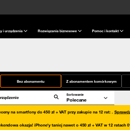
y i urządzenia
Rozwiązania biznesowe
Pomoc i kontakt
Bez abonamentu
Z abonamentem komórkowym
Sortowanie
rządzenie
Polecane
eceny na smartfony do 450 zł + VAT przy zakupie na 12 rat
:
.
Sprawd
kendowa okazja! iPhone'y taniej nawet o 450 zł + VAT w 12 ratach 