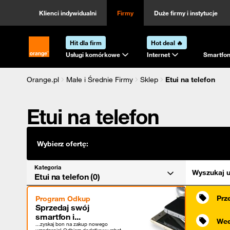
Kategoria
Sortowanie
Klienci indywidualni
Firmy
Duże firmy i instytucje
Hit dla firm
Hot deal 🔥
Strona główna Orange.pl
Usługi komórkowe
Internet
Smartfon
Orange.pl
Małe i Średnie Firmy
Sklep
Etui na telefon
Etui na telefon
Wybierz ofertę:
Kategoria
Wyszukaj u
Etui na telefon (0)
Prz
Program Odkup
Sprzedaj swój
smartfon i...
Wee
...zyskaj bon na zakup nowego