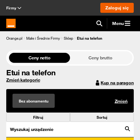
Zaloguj się
Firmy
Menu
Strona główna Orange.pl
Orange.pl
Małe i Średnie Firmy
Sklep
Etui na telefon
Ceny netto
Ceny brutto
Etui na telefon
Zmień kategorię
Kup na paragon
Bez abonamentu
Zmień
Filtruj
Sortuj
Wyszukaj urządzenie