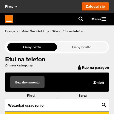
Zaloguj się
Firmy
Menu
Strona główna Orange.pl
Orange.pl
Małe i Średnie Firmy
Sklep
Etui na telefon
Ceny netto
Ceny brutto
Etui na telefon
Zmień kategorię
Kup na paragon
Bez abonamentu
Zmień
Filtruj
Sortuj
Wyszukaj urządzenie