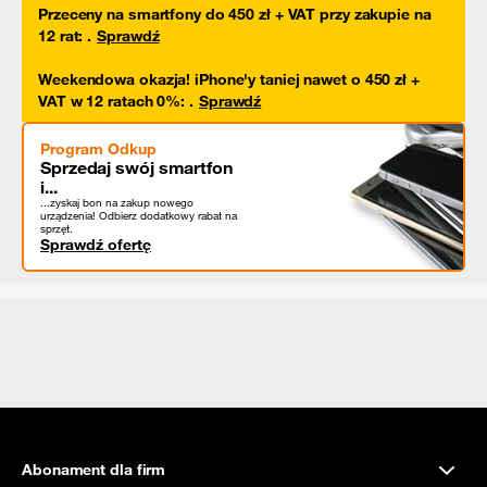
Przeceny na smartfony do 450 zł + VAT przy zakupie na
12 rat
:
.
Sprawdź
Weekendowa okazja! iPhone'y taniej nawet o 450 zł +
VAT w 12 ratach 0%
:
.
Sprawdź
Program Odkup
Sprzedaj swój smartfon
i...
...zyskaj bon na zakup nowego
urządzenia! Odbierz dodatkowy rabat na
sprzęt.
Sprawdź ofertę
Abonament dla firm