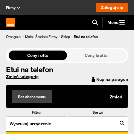
Zaloguj się
Firmy
Menu
Strona główna Orange.pl
Orange.pl
Małe i Średnie Firmy
Sklep
Etui na telefon
Ceny netto
Ceny brutto
Etui na telefon
Zmień kategorię
Kup na paragon
Bez abonamentu
Zmień
Filtruj
Sortuj
Wyszukaj urządzenie