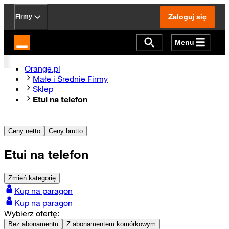
Zaloguj się
Firmy
Menu
Strona główna Orange.pl
Orange.pl
Małe i Średnie Firmy
Sklep
Etui na telefon
Ceny netto
Ceny brutto
Etui na telefon
Zmień kategorię
Kup na paragon
Kup na paragon
Wybierz ofertę:
Bez abonamentu
Z abonamentem komórkowym