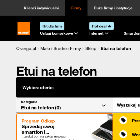
Kategoria
Sortowanie
Klienci indywidualni
Firmy
Duże firmy i instytucje
Hit dla firm
Hot deal 🔥
Strona główna Orange.pl
Usługi komórkowe
Internet
Smartfon
Orange.pl
Małe i Średnie Firmy
Sklep
Etui na telefon
Etui na telefon
Wybierz ofertę:
Kategoria
Wyszukaj u
Etui na telefon (0)
Prz
Program Odkup
Sprzedaj swój
smartfon i...
Wee
...zyskaj bon na zakup nowego