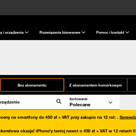
y i urządzenia
Rozwiązania biznesowe
Pomoc i kontakt
Bez abonamentu
Z abonamentem komórkowym
Sortowanie
rządzenie
Polecane
eceny na smartfony do 450 zł + VAT przy zakupie na 12 rat
:
.
Sprawd
kendowa okazja! iPhone'y taniej nawet o 450 zł + VAT w 12 ratach 