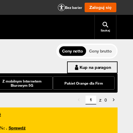
Zaloguj się
Bez barier
Szukaj
Ceny netto
Ceny brutto
Kup na paragon
Z mobilnym Internetem
Pakiet Orange dla Firm
Biurowym 5G
z
0
ź
0%
:
.
Sprawdź