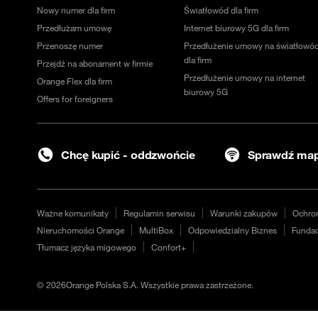
Nowy numer dla firm
Światłowód dla firm
Przedłużam umowę
Internet biurowy 5G dla firm
Przenoszę numer
Przedłużenie umowy na światłowó
dla firm
Przejdź na abonament w firmie
Przedłużenie umowy na internet
Orange Flex dla firm
biurowy 5G
Offers for foreigners
Chcę kupić - oddzwońcie
Sprawdź map
Ważne komunikaty
Regulamin serwisu
Warunki zakupów
Ochro
Nieruchomości Orange
MultiBox
Odpowiedzialny Biznes
Fundac
Tłumacz języka migowego
Confort+
©
2026
Orange Polska S.A. Wszystkie prawa zastrzeżone.