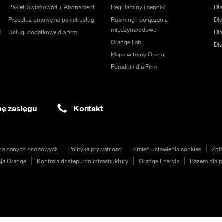
Pakiet Światłowód + Abonament
Regulaminy i cenniki
Dl
Przedłuż umowę na pakiet usług
Roaming i połączenia
Dla
międzynarodowe
d
Usługi dodatkowe dla firm
Dl
Orange Fab
Dl
Mapa witryny Orange
Poradnik dla Firm
ę zasięgu
Kontakt
na danych osobowych
Polityka prywatności
Zmień ustawienia cookies
Zgł
ja Orange
Kontrola dostępu do infrastruktury
Orange Energia
Razem dla p