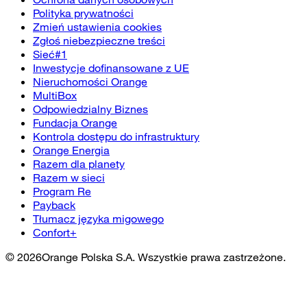
Polityka prywatności
Zmień ustawienia cookies
Zgłoś niebezpieczne treści
Sieć#1
Inwestycje dofinansowane z UE
Nieruchomości Orange
MultiBox
Odpowiedzialny Biznes
Fundacja Orange
Kontrola dostępu do infrastruktury
Orange Energia
Razem dla planety
Razem w sieci
Program Re
Payback
Tłumacz języka migowego
Confort+
©
2026
Orange Polska S.A. Wszystkie prawa zastrzeżone.