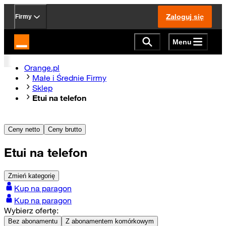
Zaloguj się
Firmy
Menu
Strona główna Orange.pl
Orange.pl
Małe i Średnie Firmy
Sklep
Etui na telefon
Ceny netto
Ceny brutto
Etui na telefon
Zmień kategorię
Kup na paragon
Kup na paragon
Wybierz ofertę:
Bez abonamentu
Z abonamentem komórkowym