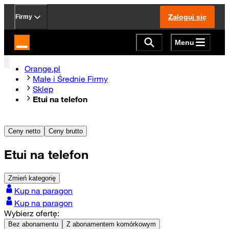
Zaloguj się
Firmy
Menu
Strona główna Orange.pl
Orange.pl
Małe i Średnie Firmy
Sklep
Etui na telefon
Ceny netto
Ceny brutto
Etui na telefon
Zmień kategorię
Kup na paragon
Kup na paragon
Wybierz ofertę:
Bez abonamentu
Z abonamentem komórkowym