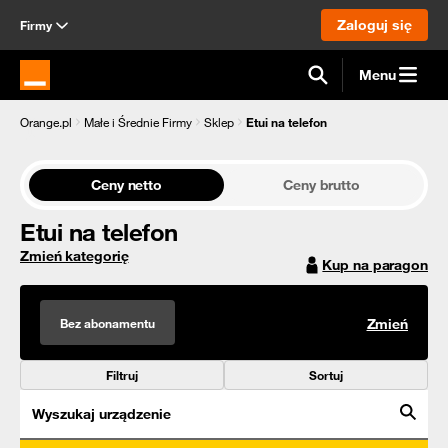
Zaloguj się
Firmy
Menu
Strona główna Orange.pl
Orange.pl
Małe i Średnie Firmy
Sklep
Etui na telefon
Ceny netto
Ceny brutto
Etui na telefon
Zmień kategorię
Kup na paragon
Bez abonamentu
Zmień
Filtruj
Sortuj
Wyszukaj urządzenie